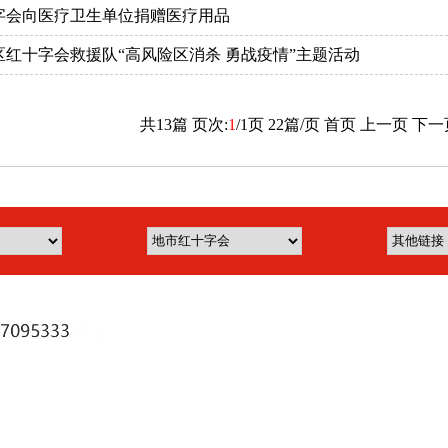
字会向医疗卫生单位捐赠医疗用品
红十字会救援队“高风险区消杀 勇战疫情”主题活动
共
13
篇 页次:
1
/
1
页
22
篇/页
首页
上一页
下一