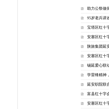
助力公祭做
95岁老兵
宝塔区红十字
安塞区红十
陕旅集团延
安塞区红十
锡延爱心联
学雷锋精神
延安职院联合
富县红十字会
安塞区红十